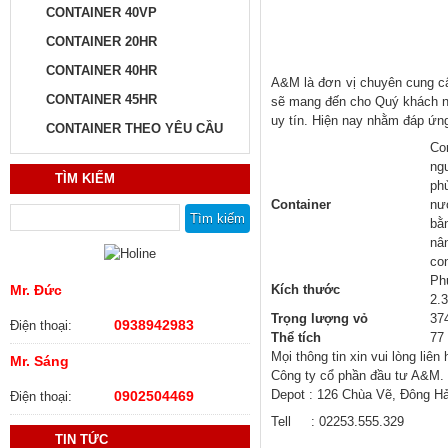
CONTAINER 40VP
CONTAINER 20HR
CONTAINER 40HR
A&M là đơn vị chuyên cung cấp
CONTAINER 45HR
sẽ mang đến cho Quý khách nh
uy tín. Hiện nay nhằm đáp ứn
CONTAINER THEO YÊU CẦU
Co
ngu
TÌM KIẾM
phủ
Container
nư
Tìm kiếm cho:
bằ
nâ
co
Ph
Kích thước
Mr. Đức
2.
Trọng lượng vỏ
37
0938942983
Điện thoại:
Thể tích
77
Mọi thông tin xin vui lòng liên hê
Mr. Sáng
Công ty cổ phần đầu tư A&M.
Depot : 126 Chùa Vẽ, Đông Hải
0902504469
Điện thoại:
Tell : 02253.555.329
TIN TỨC