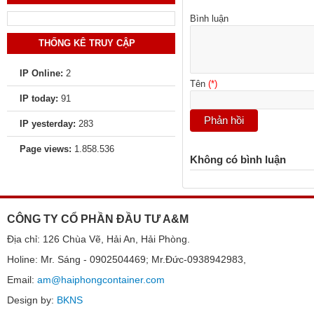
Bình luận
THỐNG KÊ TRUY CẬP
IP Online:
2
Tên
(*)
IP today:
91
IP yesterday:
283
Page views:
1.858.536
Không có bình luận
CÔNG TY CỔ PHẦN ĐẦU TƯ A&M
Địa chỉ: 126 Chùa Vẽ, Hải An, Hải Phòng.
Holine: Mr. Sáng - 0902504469; Mr.Đức-0938942983,
Email:
am@haiphongcontainer.com
Design by:
BKNS