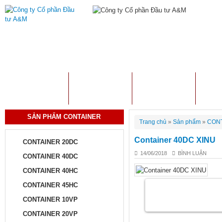
TRANG CHỦ
GIỚI THIỆU
SẢN PHẨM
TƯ 
SẢN PHẨM CONTAINER
Trang chủ
»
Sản phẩm
»
CONT
Container 40DC XINU
CONTAINER 20DC
14/06/2018
BÌNH LUẬN
CONTAINER 40DC
CONTAINER 40HC
CONTAINER 45HC
CONTAINER 10VP
CONTAINER 20VP