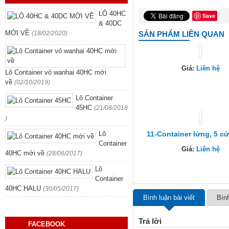
LÔ 40HC
Save
& 40DC
MỚI VỀ
(18/02/2020)
SẢN PHẨM LIÊN QUAN
Giá:
Liên hệ
Lô Container vỏ wanhai 40HC mới
về
(02/10/2019)
Lô Container
45HC
(21/08/2018
)
Lô
11-Container lửng, 5 c
Container
Giá:
Liên hệ
40HC mới về
(28/06/2017)
Lô
Container
40HC HALU
(30/05/2017)
Bình luận bài viết
Bìn
Trả lời
FACEBOOK