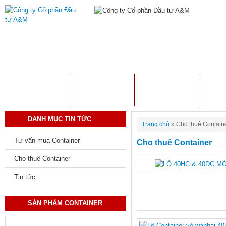
TRANG CHỦ
GIỚI THIỆU
SẢN PHẨM
TƯ 
DANH MỤC TIN TỨC
Trang chủ
»
Cho thuê Contain
Tư vấn mua Container
Cho thuê Container
Cho thuê Container
Tin tức
SẢN PHẨM CONTAINER