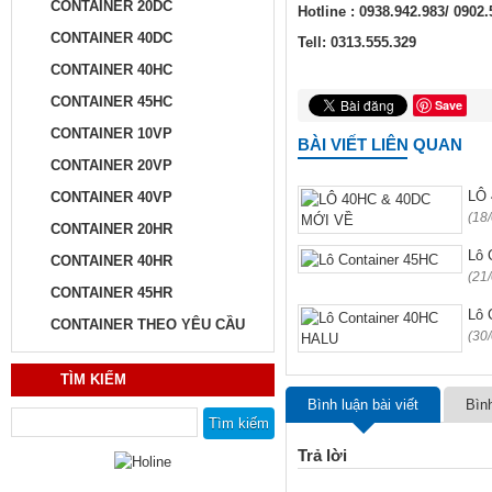
CONTAINER 20DC
Hotline :
0938.942.983/ 0902.
CONTAINER 40DC
Tell: 0313.555.329
CONTAINER 40HC
CONTAINER 45HC
Save
CONTAINER 10VP
BÀI VIẾT LIÊN QUAN
CONTAINER 20VP
LÔ 
CONTAINER 40VP
(18
CONTAINER 20HR
Lô 
CONTAINER 40HR
(21
CONTAINER 45HR
Lô 
CONTAINER THEO YÊU CẦU
(30
TÌM KIẾM
Bình luận bài viết
Bìn
Tìm kiếm cho:
Trả lời