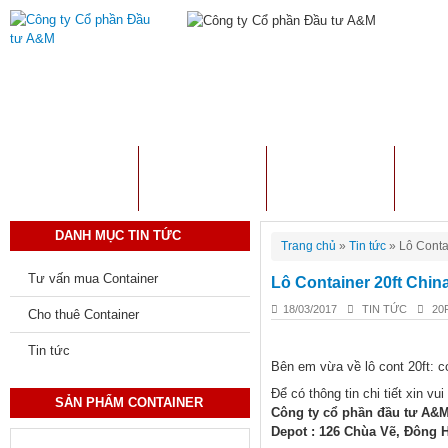
TRANG CHỦ
GIỚI THIỆU
SẢN PHẨM
TƯ 
DANH MỤC TIN TỨC
Trang chủ
»
Tin tức
»
Lô Conta
Tư vấn mua Container
Lô Container 20ft Chin
18/03/2017
TIN TỨC
20
Cho thuê Container
Tin tức
Bên em vừa về lô cont 20ft: c
Để có thông tin chi tiết xin vui lo
SẢN PHẨM CONTAINER
Công ty cổ phần đầu tư A&
Depot : 126 Chùa Vẽ, Đông H