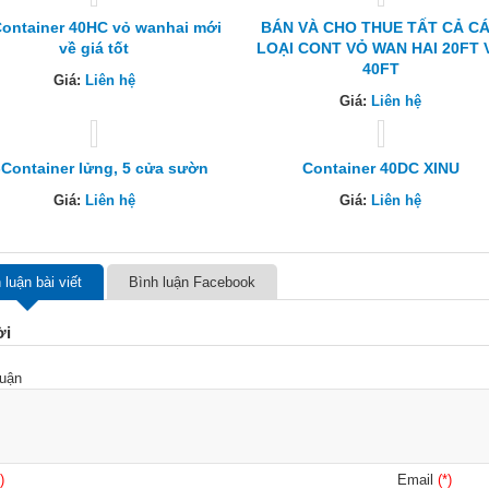
ontainer 40HC vỏ wanhai mới
BÁN VÀ CHO THUE TẤT CẢ C
về giá tốt
LOẠI CONT VỎ WAN HAI 20FT 
40FT
Giá:
Liên hệ
Giá:
Liên hệ
-Container lửng, 5 cửa sườn
Container 40DC XINU
Giá:
Liên hệ
Giá:
Liên hệ
 luận bài viết
Bình luận Facebook
ời
luận
)
Email
(*)