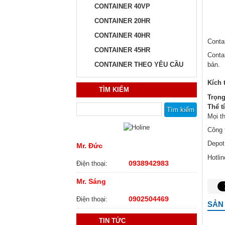
CONTAINER 40VP
CONTAINER 20HR
CONTAINER 40HR
Conta
CONTAINER 45HR
Conta
CONTAINER THEO YÊU CẦU
bản.
Kích 
TÌM KIẾM
Trọng
Thể t
Tìm kiếm cho:
Mọi th
Công 
Depot
Mr. Đức
Hotlin
0938942983
Điện thoại:
Mr. Sáng
0902504469
Điện thoại:
SẢN
TIN TỨC