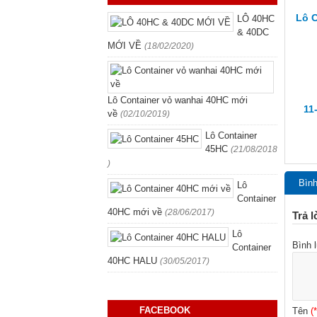
Lô C
LÔ 40HC
& 40DC
MỚI VỀ
(18/02/2020)
Lô Container vỏ wanhai 40HC mới
11
về
(02/10/2019)
Lô Container
45HC
(21/08/2018
)
Bình
Lô
Container
40HC mới về
(28/06/2017)
Trả l
Lô
Bình 
Container
40HC HALU
(30/05/2017)
FACEBOOK
Tên
(*