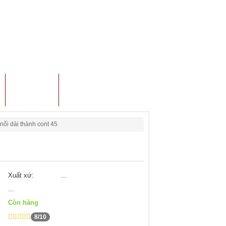
TIN TỨC
LIÊN HỆ
ối dài thành cont 45
Xuất xứ:
...
...
Còn hàng
8/10