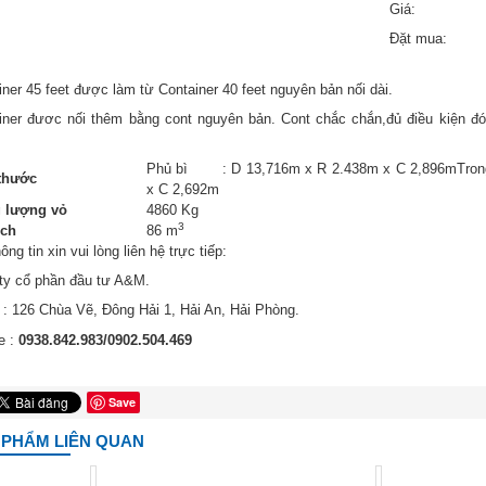
Giá:
Đặt mua:
iner 45 feet được làm từ Container 40 feet nguyên bản nối dài.
iner đươc nối thêm bằng cont nguyên bản. Cont chắc chắn,đủ điều kiện đó
Phủ bì : D 13,716m x R 2.438m x C 2,896mTrong
thước
x C 2,692m
 lượng vỏ
4860 Kg
3
ích
86 m
ông tin xin vui lòng liên hệ trực tiếp:
ty cổ phần đầu tư A&M.
 : 126 Chùa Vẽ, Đông Hải 1, Hải An, Hải Phòng.
e :
0938.842.983/0902.504.469
Save
 PHẨM LIÊN QUAN