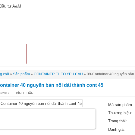
ẢN PHẨM
TƯ VẤN MUA
CHO THUÊ CONTAINER
g chủ
»
Sản phẩm
»
CONTAINER THEO YÊU CẦU
»
09-Container 40 nguyên bản n
ontainer 40 nguyên bản nối dài thành cont 45
9/2017
BÌNH LUẬN
Mã sản phẩm:
Thương hiệu:
Trạng thái:
Đánh giá: