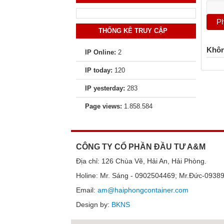
THỐNG KÊ TRUY CẬP
Khôn
IP Online:
2
IP today:
120
IP yesterday:
283
Page views:
1.858.584
CÔNG TY CỔ PHẦN ĐẦU TƯ A&M
Địa chỉ: 126 Chùa Vẽ, Hải An, Hải Phòng.
Holine: Mr. Sáng - 0902504469; Mr.Đức-0938
Email:
am@haiphongcontainer.com
Design by:
BKNS